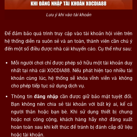
Lưu ý khi vào tài khoản
Để đảm bảo quá trình truy cập vào tài khoản hội viên trên
hệ thống diễn ra suôn sẻ và an toàn, thành viên cần chú ý
đến một số điều được nhà cái khuyến cáo. Cụ thể như sau:
Mỗi người chơi chỉ được phép sở hữu một tài khoản duy
nhất tại nhà cái XOCDIA88. Nếu phát hiện tạo nhiều tài
khoản cùng lúc, hệ thống sẽ khóa vĩnh viễn và không
cho phép tiếp tục sử dụng dịch vụ.
Thông tin
đăng nhập
cần được giữ bảo mật tuyệt đối.
Bạn không nên chia sẻ tài khoản với bất kỳ ai, kể cả
người thân hoặc bạn bè. Khi sử dụng thiết bị chung
hoặc nơi công cộng, khách hàng hãy nhớ đăng xuất
hoàn toàn sau khi kết thúc để tránh bị đánh cắp dữ liệu
hoặc tài khoản.