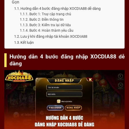
Gọn
Hướng dẫn 4 bước đăng nhập XOCDIA88 dễ dàng
Bước 1: Truy cập trang chủ
Bước 2: Điền thông tin
Bước 3: Kiểm tra lại dữ liệu
Bước 4: Hoàn thành yêu cầu
Lưu ý khi đăng nhập tài khoản XOCDIA88
Kết luận
Hướng dẫn 4 bước đăng nhập XOCDIA88 dễ
dàng