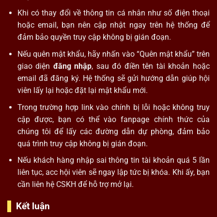
Khi có thay đổi về thông tin cá nhân như số điện thoại
hoặc email, bạn nên cập nhật ngay trên hệ thống để
đảm bảo quyền truy cập không bị gián đoạn.
Nếu quên mật khẩu, hãy nhấn vào “Quên mật khẩu” trên
giao diện
đăng nhập
, sau đó điền tên tài khoản hoặc
email đã đăng ký. Hệ thống sẽ gửi hướng dẫn giúp hội
viên lấy lại hoặc đặt lại mật khẩu mới.
Trong trường hợp link vào chính bị lỗi hoặc không truy
cập được, bạn có thể vào fanpage chính thức của
chúng tôi để lấy các đường dẫn dự phòng, đảm bảo
quá trình truy cập không bị gián đoạn.
Nếu khách hàng nhập sai thông tin tài khoản quá 5 lần
liên tục, acc hội viên sẽ ngay lập tức bị khóa. Khi ấy, bạn
cần liên hệ CSKH để hỗ trợ mở lại.
Kết luận