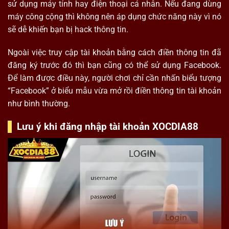
sử dụng máy tính hay điện thoại cá nhân. Nếu đang dùng
máy công cộng thì không nên áp dụng chức năng này vì nó
sẽ dễ khiến bạn bị hack thông tin.
Ngoài việc truy cập tài khoản bằng cách điền thông tin đã
đăng ký trước đó thì bạn cũng có thể sử dụng Facebook.
Để làm được điều này, người chơi chỉ cần nhấn biểu tượng
“Facebook” ở biểu mẫu vừa mở rồi điền thông tin tài khoản
như bình thường.
Lưu ý khi đăng nhập tài khoản XOCDIA88