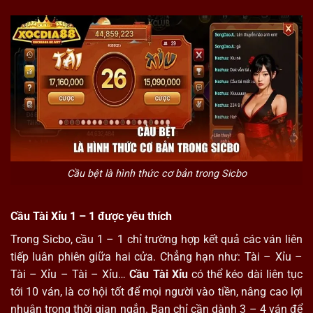
Cầu bệt là hình thức cơ bản trong Sicbo
Cầu Tài Xỉu 1 – 1 được yêu thích
Trong Sicbo, cầu 1 – 1 chỉ trường hợp kết quả các ván liên
tiếp luân phiên giữa hai cửa. Chẳng hạn như: Tài – Xỉu –
Tài – Xỉu – Tài – Xỉu…
Cầu Tài Xỉu
có thể kéo dài liên tục
tới 10 ván, là cơ hội tốt để mọi người vào tiền, nâng cao lợi
nhuận trong thời gian ngắn. Bạn chỉ cần dành 3 – 4 ván để