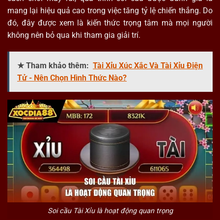
mang lại hiệu quả cao trong việc tăng tỷ lệ chiến thắng. Do
đó, đây được xem là kiến thức trọng tâm mà mọi người
không nên bỏ qua khi tham gia giải trí.
★ Tham khảo thêm:
Tài Xỉu Xúc Xắc Và Tài Xỉu Điện
Tử - Nên Chọn Hình Thức Nào?
Soi cầu Tài Xỉu là hoạt động quan trọng