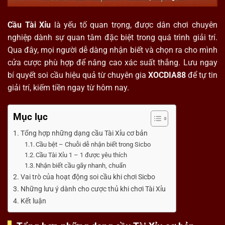
Cầu Tài Xỉu
là yếu tố quan trọng, được dân chơi chuyên
nghiệp dành sự quan tâm đặc biệt trong quá trình giải trí.
Qua đây, mọi người dễ dàng nhận biết và chọn ra cho mình
cửa cược phù hợp để nâng cao xác suất thắng. Lưu ngay
bí quyết soi cầu hiệu quả từ chuyên gia
XOCDIA88
để tự tin
giải trí, kiếm tiền ngay từ hôm nay.
Mục lục
Tổng hợp những dạng cầu Tài Xỉu cơ bản
Cầu bệt – Chuỗi dễ nhận biết trong Sicbo
Cầu Tài Xỉu 1 – 1 được yêu thích
Nhận biết cầu gãy nhanh, chuẩn
Vai trò của hoạt động soi cầu khi chơi Sicbo
Những lưu ý dành cho cược thủ khi chơi Tài Xỉu
Kết luận