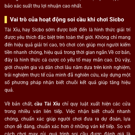
bảo xác suất thu lợi nhuận cao nhất.
Vai trò của hoạt động soi cầu khi chơi Sicbo
Tài Xỉu, hay Sicbo sớm được biết đến là hình thức giải trí
được yêu thích đặc biệt trên toàn thế giới. Không chỉ mang
đến hiệu quả giải trí cao, trò chơi còn giúp mọi người kiếm
tiền nhanh chóng, hiệu quả trong thời gian ngắn.Về cơ bản,
đây là hình thức cá cược có yếu tố may mắn cao. Dù vậy,
giới chuyên gia và dân chơi lâu năm dựa trên kinh nghiệm,
trải nghiệm thực tế của mình đã nghiên cứu, xây dựng một
số phương pháp nhận biết chuỗi kết quả giúp tăng hiệu
quả.
Về bản chất,
cầu Tài Xỉu
chỉ quy luật xuất hiện các cửa
trong nhiều ván liên tiếp. Việc nhận biết chuỗi nhanh
chóng, chuẩn xác giúp người chơi đưa ra dự đoán, lựa
chọn dễ dàng, chuẩn xác hơn ở những ván kế tiếp. So với
cách chơi may rủi, quá trình soi cầu được đánh giá là