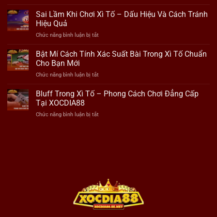
Luật
Dẫn
Chơi
Sâm
Sai Lầm Khi Chơi Xì Tố – Dấu Hiệu Và Cách Tránh
Chơi
Chuẩn
Lốc
Chi
Hiệu Quả
Nhất
–
Tiết,
Chức năng bình luận bị tắt
ở
Phổ
Mẹo
Sai
Cập
Hay
Lầm
Bật Mí Cách Tính Xác Suất Bài Trong Xì Tố Chuẩn
Kiến
Tại
Khi
Thức
Cho Bạn Mới
XOCDIA88
Chơi
Chuẩn
Chức năng bình luận bị tắt
ở
Xì
Nhất
Bật
Tố
Cho
Mí
Bluff Trong Xì Tố – Phong Cách Chơi Đẳng Cấp
–
Newbie
Cách
Dấu
Tại XOCDIA88
Tính
Hiệu
Chức năng bình luận bị tắt
ở
Xác
Và
Bluff
Suất
Cách
Trong
Bài
Tránh
Xì
Trong
Hiệu
Tố
Xì
Quả
–
Tố
Phong
Chuẩn
Cách
Cho
Chơi
Bạn
Đẳng
Mới
Cấp
Tại
XOCDIA88